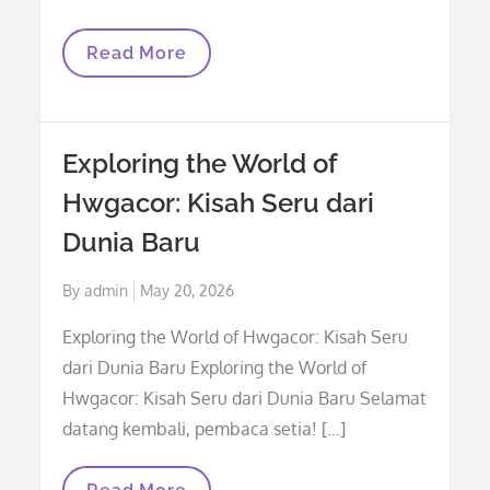
Rahasia
Read More
Kesuksesan
Bermain
Di
Situs
TopanWin
Exploring the World of
Hwgacor: Kisah Seru dari
Dunia Baru
Posted
By
admin
May 20, 2026
on
Exploring the World of Hwgacor: Kisah Seru
dari Dunia Baru Exploring the World of
Hwgacor: Kisah Seru dari Dunia Baru Selamat
datang kembali, pembaca setia! […]
Exploring