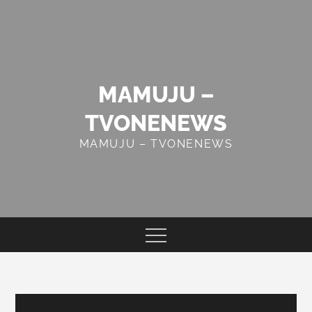
Skip
to
content
MAMUJU –
TVONENEWS
MAMUJU – TVONENEWS