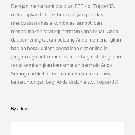
Dengan memahami bocoran RTP slot Topcer33,
menerapkan trik-trik bermain yang cerdas,
menguasai rahasia kombinasi simbol, dan
menggunakan strategi bermain yang tepat, Anda
dapat meningkatkan peluang Anda memenangkan
hadiah besar dalam permainan slot online ini.
Jangan ragu untuk mencoba berbagai strategi dan
terus kembangkan kemampuan bermain Anda.
Semoga artikel ini bermanfaat dan membawa
keberuntungan bagi Anda di dunia slot Topcer33!
By
admin