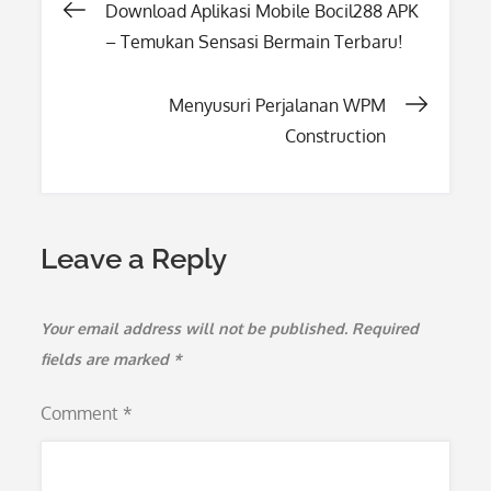
Post
Download Aplikasi Mobile Bocil288 APK
– Temukan Sensasi Bermain Terbaru!
navigation
Menyusuri Perjalanan WPM
Construction
Leave a Reply
Your email address will not be published.
Required
fields are marked
*
Comment
*