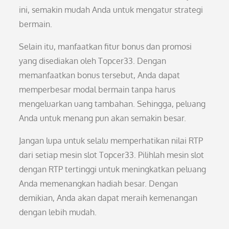
ini, semakin mudah Anda untuk mengatur strategi
bermain.
Selain itu, manfaatkan fitur bonus dan promosi
yang disediakan oleh Topcer33. Dengan
memanfaatkan bonus tersebut, Anda dapat
memperbesar modal bermain tanpa harus
mengeluarkan uang tambahan. Sehingga, peluang
Anda untuk menang pun akan semakin besar.
Jangan lupa untuk selalu memperhatikan nilai RTP
dari setiap mesin slot Topcer33. Pilihlah mesin slot
dengan RTP tertinggi untuk meningkatkan peluang
Anda memenangkan hadiah besar. Dengan
demikian, Anda akan dapat meraih kemenangan
dengan lebih mudah.