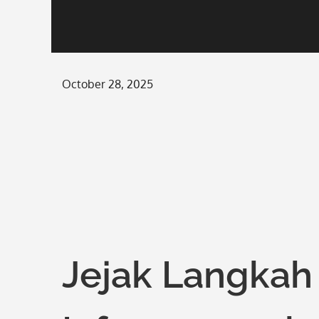
Posted
October 28, 2025
on
Jejak Langkah 