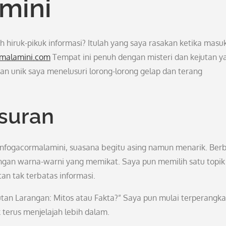
mini
iruk-pikuk informasi? Itulah yang saya rasakan ketika masu
rmalamini.com
Tempat ini penuh dengan misteri dan kejutan y
man unik saya menelusuri lorong-lorong gelap dan terang
suran
Infogacormalamini, suasana begitu asing namun menarik. Ber
dengan warna-warni yang memikat. Saya pun memilih satu topik
an tak terbatas informasi.
Hutan Larangan: Mitos atau Fakta?” Saya pun mulai terperangk
k terus menjelajah lebih dalam.