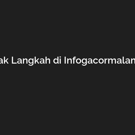
ak Langkah di Infogacormala