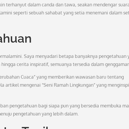
akin terhanyut dalam canda dan tawa, seakan mendengar suar
malamini seperti sebuah sahabat yang setia menemani dalam se
ahuan
gacormalamini. Saya menyadari betapa banyaknya pengetahuan 
iah hingga cerita inspiratif, semuanya tersedia dalam genggaman
k Perubahan Cuaca” yang memberikan wawasan baru tentang
ula artikel mengenai “Seni Ramah Lingkungan” yang menginspi
aiban pengetahuan bagi siapa pun yang bersedia membuka ma
menuju pengetahuan yang lebih dalam.