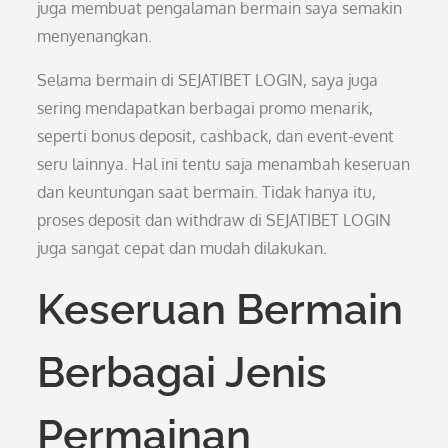
juga membuat pengalaman bermain saya semakin
menyenangkan.
Selama bermain di SEJATIBET LOGIN, saya juga
sering mendapatkan berbagai promo menarik,
seperti bonus deposit, cashback, dan event-event
seru lainnya. Hal ini tentu saja menambah keseruan
dan keuntungan saat bermain. Tidak hanya itu,
proses deposit dan withdraw di SEJATIBET LOGIN
juga sangat cepat dan mudah dilakukan.
Keseruan Bermain
Berbagai Jenis
Permainan