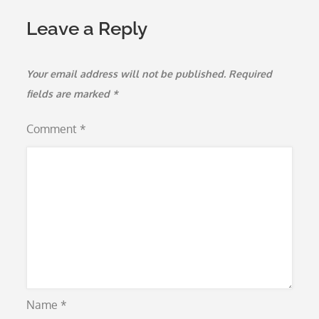
Leave a Reply
Your email address will not be published.
Required
fields are marked
*
Comment
*
Name
*