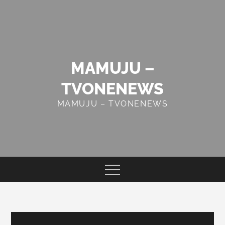
Skip
to
content
MAMUJU –
TVONENEWS
MAMUJU – TVONENEWS