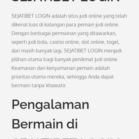
SEJATIBET LOGIN adalah situs judi online yang telah
dikenal luas di kalangan para pemain judi online.
Dengan berbagai permainan yang ditawarkan,
seperti judi bola, casino online, slot online, togel,
dan masih banyak lagi, SEJATIBET LOGIN menjadi
pilihan utama bagi banyak penikmat judi online.
Keamanan dan kenyamanan pemain adalah
prioritas utama mereka, sehingga Anda dapat
bermain tanpa khawatir.
Pengalaman
Bermain di