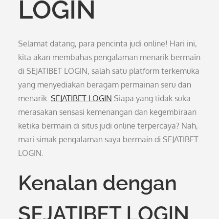
LOGIN
Selamat datang, para pencinta judi online! Hari ini,
kita akan membahas pengalaman menarik bermain
di SEJATIBET LOGIN, salah satu platform terkemuka
yang menyediakan beragam permainan seru dan
menarik.
SEJATIBET LOGIN
Siapa yang tidak suka
merasakan sensasi kemenangan dan kegembiraan
ketika bermain di situs judi online terpercaya? Nah,
mari simak pengalaman saya bermain di SEJATIBET
LOGIN.
Kenalan dengan
SEJATIBET LOGIN