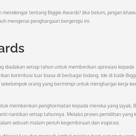
h mendengar tentang Biggie Awards? Jika belum, jangan khawa
auh mengenai penghargaan bergengsi ini.
ards
g diadakan setiap tahun untuk memberikan apresiasi kepada
kan kontribusi luar biasa di berbagai bidang. Ide di balik Bigg
a sekelompok orang yang bermimpi untuk menghargai kerja ke
uk memberikan penghormatan kepada mereka yang layak, B
ti-nantikan setiap tahunnya. Melalui proses pemilihan yang k
alam sebuah malam penuh kegembiraan dan inspirasi.