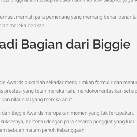
s berhasil memilih para pemenang yang memang benar-benar l
telah mereka berikan.
di Bagian dari Biggie
ggie Awards bukanlah sekadar mengirimkan formulir dan men
as prestasi yang telah mereka raih, mendokumentasikan setia
 dan nilai-nilai yang mereka anut.
 dari Biggie Awards merupakan momen yang tak terlupakan.
 suksesnya, bertemu dengan para sesama penggiat yang luar
alam sebuah malam penuh kebanggaan.