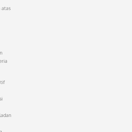
 atas
an
eria
tif
si
eladan
g