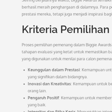
Seiring berjalannya waktu, Biggie Awards semakin
berhasil meraih penghargaan di dalamnya. Para
prestasi mereka, tetapi juga menjadi inspirasi ba
Kriteria Pemilih
Proses pemilihan pemenang dalam Biggie Awards 
tahapan evaluasi yang ketat untuk memastikan b
yang digunakan untuk menilai para calon pemenan
Keunggulan dalam Prestasi
: Kemampuan untu
yang signifikan dalam bidangnya.
Inovasi dan Kreativitas
: Kemampuan untuk berp
orang lain.
Pengaruh Positif
: Kemampuan untuk memberika
yang baik.
Integritas dan Etika Kerja
: Menunjukkan integr