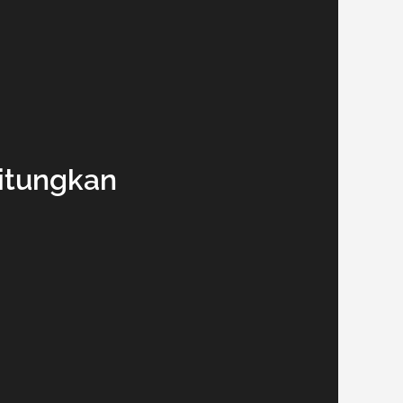
itungkan