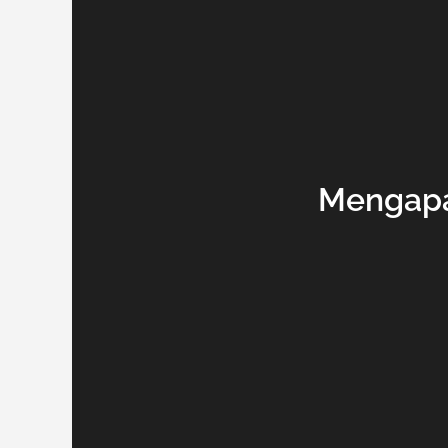
Mengapa