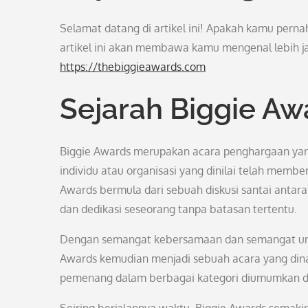
Selamat datang di artikel ini! Apakah kamu perna
artikel ini akan membawa kamu mengenal lebih j
https://thebiggieawards.com
Sejarah Biggie Aw
Biggie Awards merupakan acara penghargaan yan
individu atau organisasi yang dinilai telah memberi
Awards bermula dari sebuah diskusi santai antar
dan dedikasi seseorang tanpa batasan tertentu.
Dengan semangat kebersamaan dan semangat unt
Awards kemudian menjadi sebuah acara yang dinan
pemenang dalam berbagai kategori diumumkan d