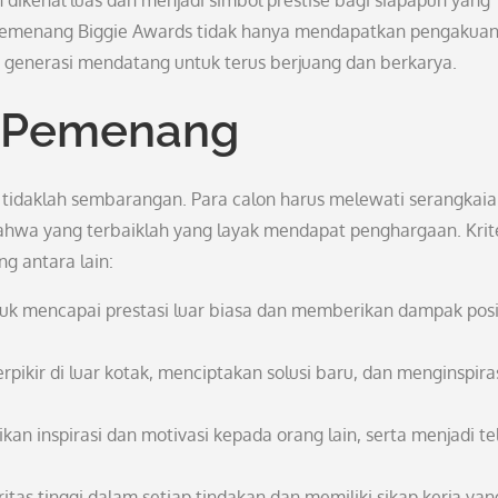
 dikenal luas dan menjadi simbol prestise bagi siapapun yang
 pemenang Biggie Awards tidak hanya mendapatkan pengakuan
gi generasi mendatang untuk terus berjuang dan berkarya.
an Pemenang
tidaklah sembarangan. Para calon harus melewati serangkai
ahwa yang terbaiklah yang layak mendapat penghargaan. Krit
g antara lain:
k mencapai prestasi luar biasa dan memberikan dampak posi
ikir di luar kotak, menciptakan solusi baru, dan menginspira
n inspirasi dan motivasi kepada orang lain, serta menjadi t
itas tinggi dalam setiap tindakan dan memiliki sikap kerja yan