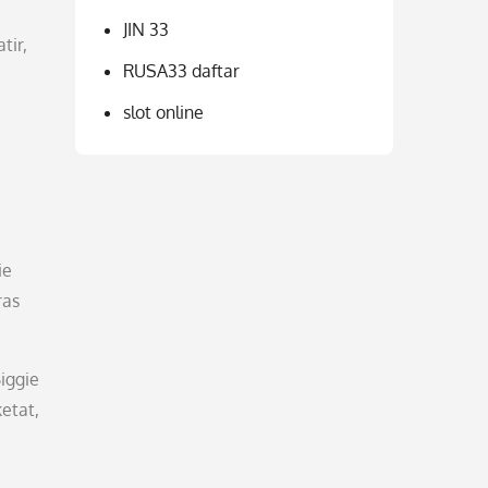
JIN 33
tir,
RUSA33 daftar
slot online
ie
ras
iggie
etat,