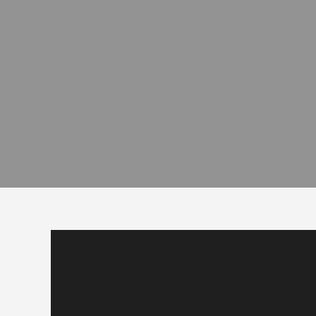
Skip
to
content