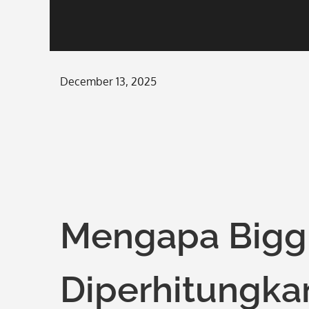
Posted
December 13, 2025
on
Mengapa Bigg
Diperhitungka