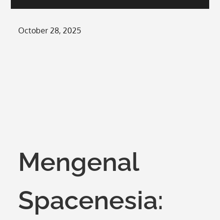
Posted
October 28, 2025
on
Mengenal
Spacenesia: