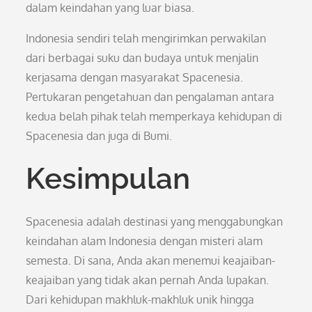
dalam keindahan yang luar biasa.
Indonesia sendiri telah mengirimkan perwakilan
dari berbagai suku dan budaya untuk menjalin
kerjasama dengan masyarakat Spacenesia.
Pertukaran pengetahuan dan pengalaman antara
kedua belah pihak telah memperkaya kehidupan di
Spacenesia dan juga di Bumi.
Kesimpulan
Spacenesia adalah destinasi yang menggabungkan
keindahan alam Indonesia dengan misteri alam
semesta. Di sana, Anda akan menemui keajaiban-
keajaiban yang tidak akan pernah Anda lupakan.
Dari kehidupan makhluk-makhluk unik hingga