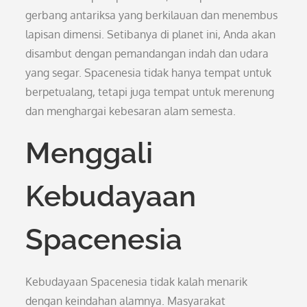
gerbang antariksa yang berkilauan dan menembus
lapisan dimensi. Setibanya di planet ini, Anda akan
disambut dengan pemandangan indah dan udara
yang segar. Spacenesia tidak hanya tempat untuk
berpetualang, tetapi juga tempat untuk merenung
dan menghargai kebesaran alam semesta.
Menggali
Kebudayaan
Spacenesia
Kebudayaan Spacenesia tidak kalah menarik
dengan keindahan alamnya. Masyarakat