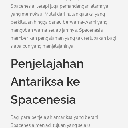
Spacenesia, tetapi juga pemandangan alamnya
yang memukau. Mulai dari hutan galaksi yang
berkilauan hingga danau berwarna-warni yang
mengubah warna setiap jamnya, Spacenesia
memberikan pengalaman yang tak terlupakan bagi
siapa pun yang menjelajahinya.
Penjelajahan
Antariksa ke
Spacenesia
Bagi para penjelajah antariksa yang berani,
Spacenesia menjadi tujuan yang selalu