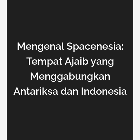
Mengenal Spacenesia:
Tempat Ajaib yang
Menggabungkan
Antariksa dan Indonesia