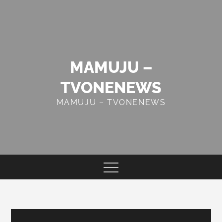
Skip
to
content
MAMUJU –
TVONENEWS
MAMUJU – TVONENEWS