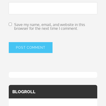
Save my name, email, and website in this
browser for the next time I comment.
BLOGROLL