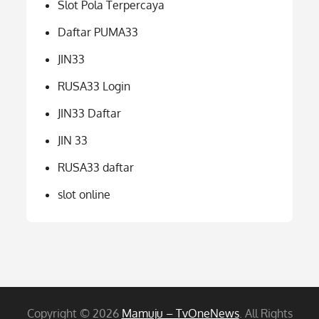
Slot Pola Terpercaya
Daftar PUMA33
JIN33
RUSA33 Login
JIN33 Daftar
JIN 33
RUSA33 daftar
slot online
Copyright © 2026
Mamuju – TvOneNews
. All Rights