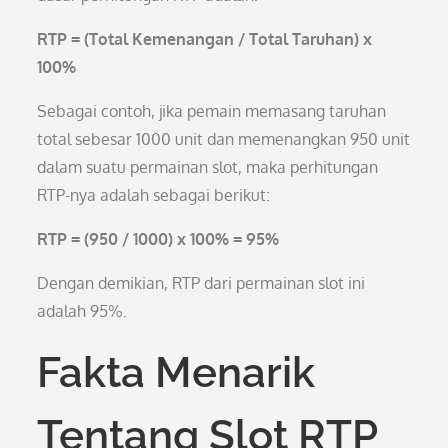
RTP = (Total Kemenangan / Total Taruhan) x
100%
Sebagai contoh, jika pemain memasang taruhan
total sebesar 1000 unit dan memenangkan 950 unit
dalam suatu permainan slot, maka perhitungan
RTP-nya adalah sebagai berikut:
RTP = (950 / 1000) x 100% = 95%
Dengan demikian, RTP dari permainan slot ini
adalah 95%.
Fakta Menarik
Tentang Slot RTP