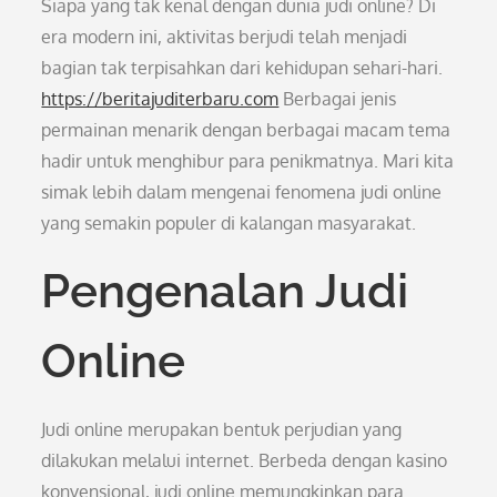
Siapa yang tak kenal dengan dunia judi online? Di
era modern ini, aktivitas berjudi telah menjadi
bagian tak terpisahkan dari kehidupan sehari-hari.
https://beritajuditerbaru.com
Berbagai jenis
permainan menarik dengan berbagai macam tema
hadir untuk menghibur para penikmatnya. Mari kita
simak lebih dalam mengenai fenomena judi online
yang semakin populer di kalangan masyarakat.
Pengenalan Judi
Online
Judi online merupakan bentuk perjudian yang
dilakukan melalui internet. Berbeda dengan kasino
konvensional, judi online memungkinkan para