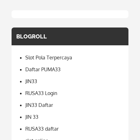
BLOGROLL
Slot Pola Terpercaya
Daftar PUMA33
JIN33
RUSA33 Login
JIN33 Daftar
JIN 33
RUSA33 daftar