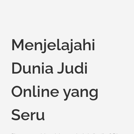
Menjelajahi
Dunia Judi
Online yang
Seru