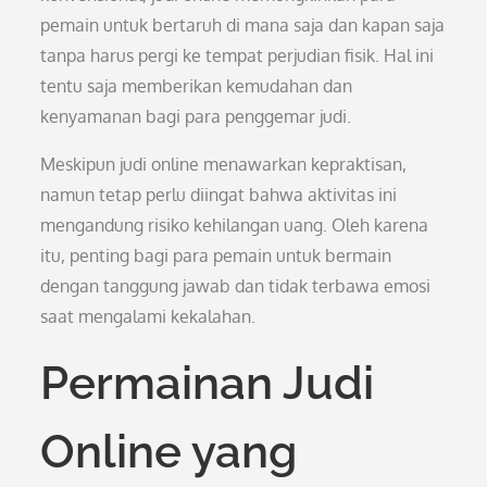
pemain untuk bertaruh di mana saja dan kapan saja
tanpa harus pergi ke tempat perjudian fisik. Hal ini
tentu saja memberikan kemudahan dan
kenyamanan bagi para penggemar judi.
Meskipun judi online menawarkan kepraktisan,
namun tetap perlu diingat bahwa aktivitas ini
mengandung risiko kehilangan uang. Oleh karena
itu, penting bagi para pemain untuk bermain
dengan tanggung jawab dan tidak terbawa emosi
saat mengalami kekalahan.
Permainan Judi
Online yang