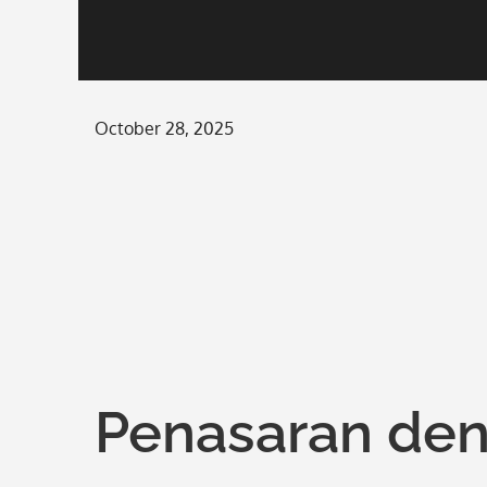
Posted
October 28, 2025
on
Penasaran den