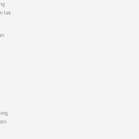
ng
n tak
an
ing,
tri