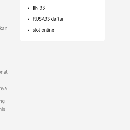
JIN 33
RUSA33 daftar
akan
slot online
onal
nya.
ang
nis