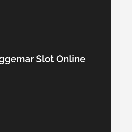
nggemar Slot Online