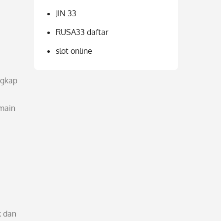
JIN 33
RUSA33 daftar
slot online
ngkap
rmain
k dan