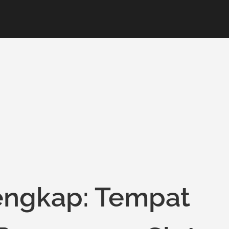
lengkap: Tempat