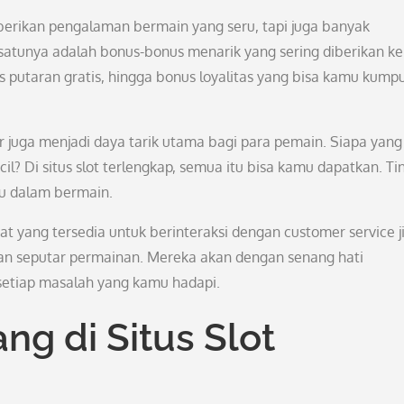
mberikan pengalaman bermain yang seru, tapi juga banyak
satunya adalah bonus-bonus menarik yang sering diberikan k
us putaran gratis, hingga bonus loyalitas yang bisa kamu kump
r juga menjadi daya tarik utama bagi para pemain. Siapa yang
? Di situs slot terlengkap, semua itu bisa kamu dapatkan. Ti
u dalam bermain.
at yang tersedia untuk berinteraksi dengan customer service j
an seputar permainan. Mereka akan dengan senang hati
setiap masalah yang kamu hadapi.
ng di Situs Slot