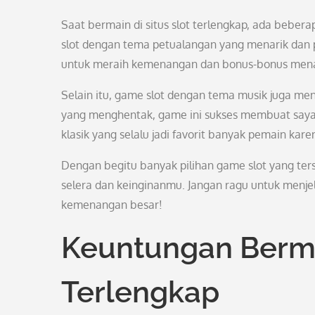
Saat bermain di situs slot terlengkap, ada beber
slot dengan tema petualangan yang menarik dan
untuk meraih kemenangan dan bonus-bonus menar
Selain itu, game slot dengan tema musik juga menj
yang menghentak, game ini sukses membuat saya 
klasik yang selalu jadi favorit banyak pemain k
Dengan begitu banyak pilihan game slot yang te
selera dan keinginanmu. Jangan ragu untuk menjel
kemenangan besar!
Keuntungan Bermai
Terlengkap