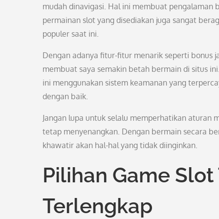
mudah dinavigasi. Hal ini membuat pengalaman be
permainan slot yang disediakan juga sangat bera
populer saat ini.
Dengan adanya fitur-fitur menarik seperti bonus j
membuat saya semakin betah bermain di situs ini
ini menggunakan sistem keamanan yang terpercaya
dengan baik.
Jangan lupa untuk selalu memperhatikan aturan m
tetap menyenangkan. Dengan bermain secara ber
khawatir akan hal-hal yang tidak diinginkan.
Pilihan Game Slot T
Terlengkap