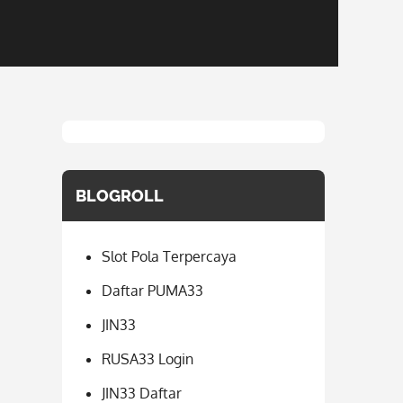
BLOGROLL
Slot Pola Terpercaya
Daftar PUMA33
JIN33
RUSA33 Login
JIN33 Daftar