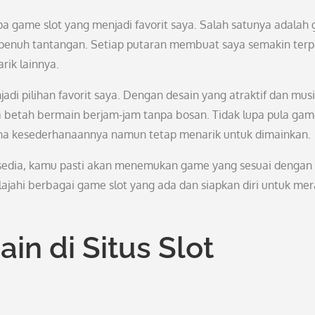
apa game slot yang menjadi favorit saya. Salah satunya adalah
 penuh tantangan. Setiap putaran membuat saya semakin ter
ik lainnya.
adi pilihan favorit saya. Dengan desain yang atraktif dan mus
betah bermain berjam-jam tanpa bosan. Tidak lupa pula game
arena kesederhanaannya namun tetap menarik untuk dimainkan.
rsedia, kamu pasti akan menemukan game yang sesuai dengan
ajahi berbagai game slot yang ada dan siapkan diri untuk mer
n di Situs Slot