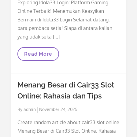
Exploring Idola33 Login: Platform Gaming
Online Terbaik! Menemukan Keasyikan
Bermain di Idola33 Login Selamat datang,
para pembaca setia! Siapa di antara kalian
yang tidak suka […]
Menemukan
Read More
Keasyikan
Bermain
Di
Idola33
Login
Menang Besar di Cair33 Slot
Online: Rahasia dan Tips
Posted
By
admin
November 24, 2025
on
Create random article about cair33 slot online
Menang Besar di Cair33 Slot Online: Rahasia