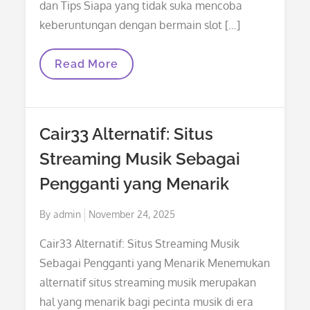
dan Tips Siapa yang tidak suka mencoba
keberuntungan dengan bermain slot […]
Menang
Read More
Besar
Di
Cair33
Slot
Online:
Cair33 Alternatif: Situs
Rahasia
Dan
Streaming Musik Sebagai
Tips
Pengganti yang Menarik
Posted
By
admin
November 24, 2025
on
Cair33 Alternatif: Situs Streaming Musik
Sebagai Pengganti yang Menarik Menemukan
alternatif situs streaming musik merupakan
hal yang menarik bagi pecinta musik di era