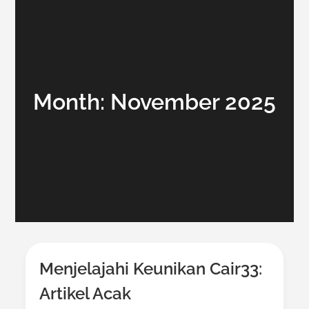
Month:
November 2025
Menjelajahi Keunikan Cair33:
Artikel Acak