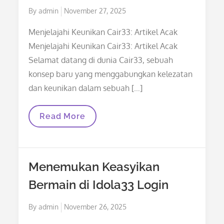
Posted
By
admin
November 27, 2025
on
Menjelajahi Keunikan Cair33: Artikel Acak
Menjelajahi Keunikan Cair33: Artikel Acak
Selamat datang di dunia Cair33, sebuah
konsep baru yang menggabungkan kelezatan
dan keunikan dalam sebuah […]
Menjelajahi
Read More
Keunikan
Cair33:
Artikel
Acak
Menemukan Keasyikan
Bermain di Idola33 Login
Posted
By
admin
November 26, 2025
on