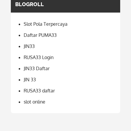
BLOGROLL
Slot Pola Terpercaya
Daftar PUMA33
JIN33
RUSA33 Login
JIN33 Daftar
JIN 33
RUSA33 daftar
slot online