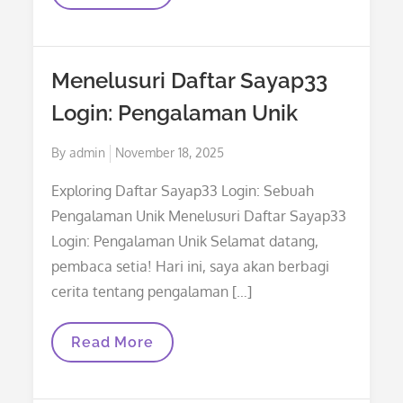
Daftar:
Situs
Judi
Online
Terbaik
Menelusuri Daftar Sayap33
Di
Indonesia
Login: Pengalaman Unik
Posted
By
admin
November 18, 2025
on
Exploring Daftar Sayap33 Login: Sebuah
Pengalaman Unik Menelusuri Daftar Sayap33
Login: Pengalaman Unik Selamat datang,
pembaca setia! Hari ini, saya akan berbagi
cerita tentang pengalaman […]
Menelusuri
Read More
Daftar
Sayap33
Login:
Pengalaman