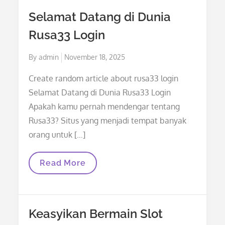
Unik
Selamat Datang di Dunia
Rusa33 Login
Posted
By
admin
November 18, 2025
on
Create random article about rusa33 login
Selamat Datang di Dunia Rusa33 Login
Apakah kamu pernah mendengar tentang
Rusa33? Situs yang menjadi tempat banyak
orang untuk […]
Selamat
Read More
Datang
Di
Dunia
Rusa33
Login
Keasyikan Bermain Slot