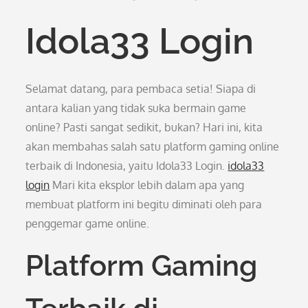
Idola33 Login
Selamat datang, para pembaca setia! Siapa di
antara kalian yang tidak suka bermain game
online? Pasti sangat sedikit, bukan? Hari ini, kita
akan membahas salah satu platform gaming online
terbaik di Indonesia, yaitu Idola33 Login.
idola33
login
Mari kita eksplor lebih dalam apa yang
membuat platform ini begitu diminati oleh para
penggemar game online.
Platform Gaming