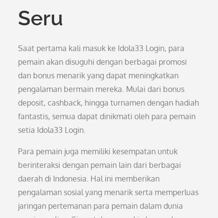
Seru
Saat pertama kali masuk ke Idola33 Login, para
pemain akan disuguhi dengan berbagai promosi
dan bonus menarik yang dapat meningkatkan
pengalaman bermain mereka. Mulai dari bonus
deposit, cashback, hingga turnamen dengan hadiah
fantastis, semua dapat dinikmati oleh para pemain
setia Idola33 Login.
Para pemain juga memiliki kesempatan untuk
berinteraksi dengan pemain lain dari berbagai
daerah di Indonesia. Hal ini memberikan
pengalaman sosial yang menarik serta memperluas
jaringan pertemanan para pemain dalam dunia