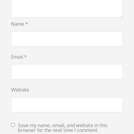
Name
*
Email
*
Website
Save my name, email, and website in this
browser for the next time I comment.