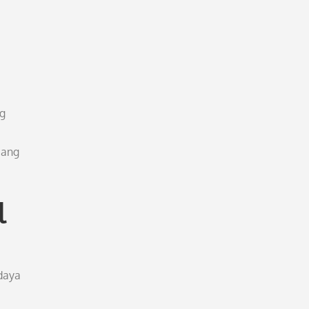
ng
bang
l
 daya