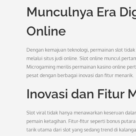
Munculnya Era Digi
Online
Dengan kemajuan teknologi, permainan slot tidak h
melalui situs judi online. Slot online muncul per
Microgaming merilis permainan kasino online perta
pesat dengan berbagai inovasi dan fitur menarik.
Inovasi dan Fitur 
Slot viral tidak hanya menawarkan keseruan dala
pemain ketagihan. Fitur-fitur seperti bonus putara
tarik utama dari slot yang sedang trend di kalanga