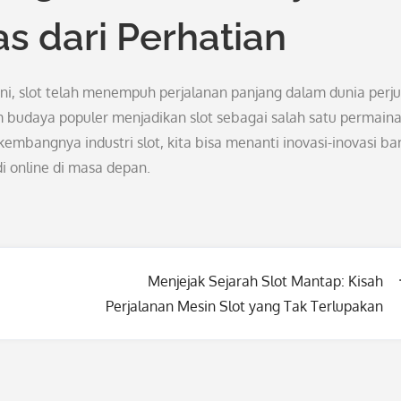
s dari Perhatian
ini, slot telah menempuh perjalanan panjang dalam dunia perju
 budaya populer menjadikan slot sebagai salah satu permain
kembangnya industri slot, kita bisa menanti inovasi-inovasi ba
i online di masa depan.
Menjejak Sejarah Slot Mantap: Kisah
Perjalanan Mesin Slot yang Tak Terlupakan