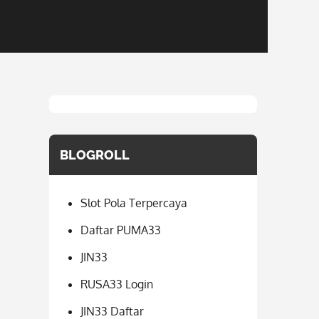
BLOGROLL
Slot Pola Terpercaya
Daftar PUMA33
JIN33
RUSA33 Login
JIN33 Daftar