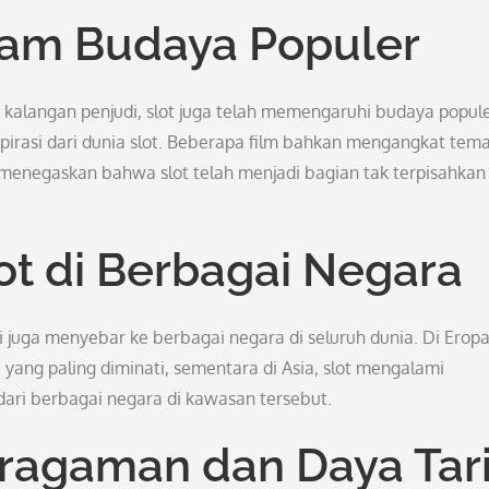
lam Budaya Populer
 kalangan penjudi, slot juga telah memengaruhi budaya popul
pirasi dari dunia slot. Beberapa film bahkan mengangkat tem
 menegaskan bahwa slot telah menjadi bagian tak terpisahkan 
t di Berbagai Negara
i juga menyebar ke berbagai negara di seluruh dunia. Di Eropa,
 yang paling diminati, sementara di Asia, slot mengalami
ri berbagai negara di kawasan tersebut.
ragaman dan Daya Tar