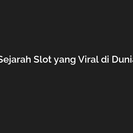
ejarah Slot yang Viral di Dun