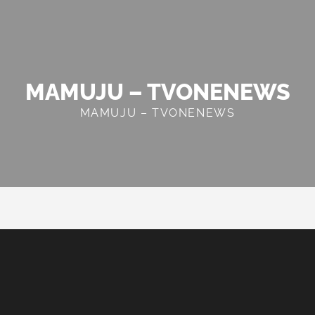
MAMUJU – TVONENEWS
MAMUJU – TVONENEWS