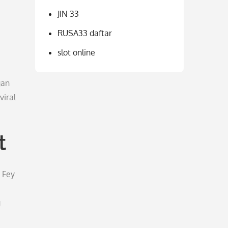
JIN 33
RUSA33 daftar
slot online
gan
viral
t
 Fey
g