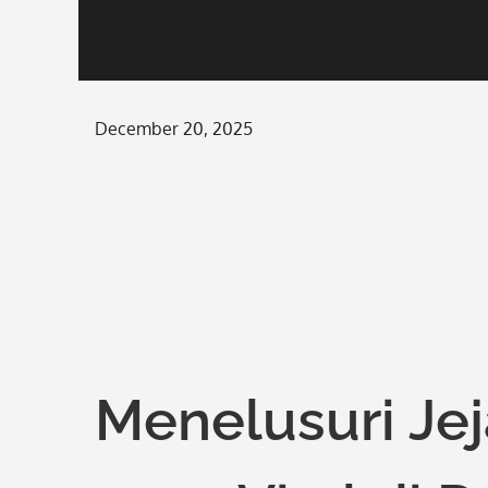
Posted
December 20, 2025
on
Menelusuri Jej