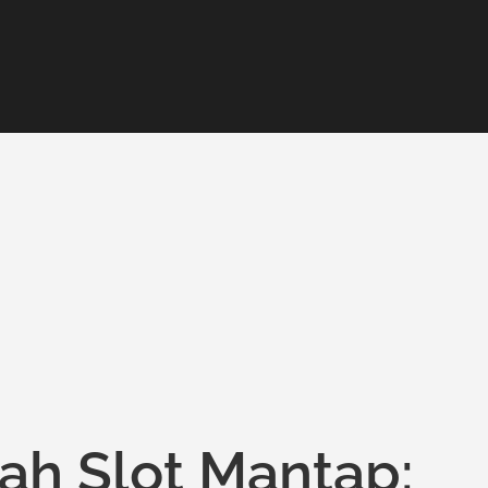
ah Slot Mantap: