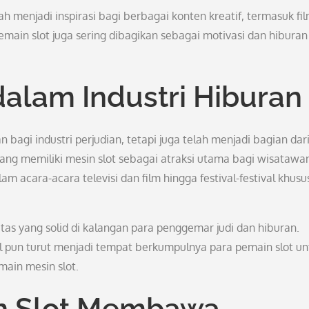
ah menjadi inspirasi bagi berbagai konten kreatif, termasuk fil
pemain slot juga sering dibagikan sebagai motivasi dan hiburan
dalam Industri Hiburan
bagi industri perjudian, tetapi juga telah menjadi bagian dar
ang memiliki mesin slot sebagai atraksi utama bagi wisatawa
m acara-acara televisi dan film hingga festival-festival khusu
as yang solid di kalangan para penggemar judi dan hiburan.
l pun turut menjadi tempat berkumpulnya para pemain slot un
main mesin slot.
in Slot Membawa