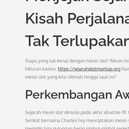
Kisah Perjalan
Tak Terlupaka
Siapa yang tak kenal dengan mesin slot? Mesin in
hiburan kasino.
https://sejarahslotmantap.org
Nam
mesin slot yang kita nikmati hingga saat ini?
Perkembangan Awa
Sejarah mesin slot dimulai pada akhir abad ke-19
Serikat bernama Charles Fey menciptakan mesin slo
memiliki tiga gulungan berisi simbol-simbol seperti