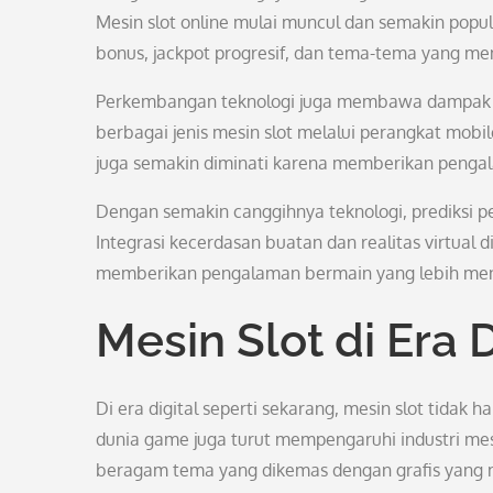
Mesin slot online mulai muncul dan semakin populer
bonus, jackpot progresif, dan tema-tema yang me
Perkembangan teknologi juga membawa dampak p
berbagai jenis mesin slot melalui perangkat mobile
juga semakin diminati karena memberikan pengal
Dengan semakin canggihnya teknologi, prediksi 
Integrasi kecerdasan buatan dan realitas virtual d
memberikan pengalaman bermain yang lebih mend
Mesin Slot di Era D
Di era digital seperti sekarang, mesin slot tida
dunia game juga turut mempengaruhi industri mes
beragam tema yang dikemas dengan grafis yang