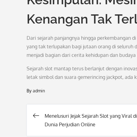
Kenangan Tak Ter
Dari sejarah panjangnya hingga perkembangan di 
yang tak terlupakan bagi jutaan orang di seluruh 
menjadi bagian dari cerita kehidupan dan budaya 
Sejarah slot mantap terus berlanjut dengan inovasi
letak simbol dan suara gemerincing jackpot, ada
By
admin
Menelusuri Jejak Sejarah Slot yang Viral di
Post
Dunia Perjudian Online