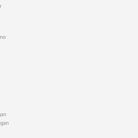
r
ino
gan
ngan