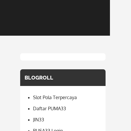
BLOGROLL
Slot Pola Terpercaya
Daftar PUMA33
JIN33
RUSA33 Login