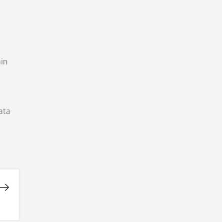
in
ata