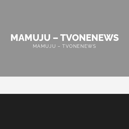
MAMUJU – TVONENEWS
MAMUJU – TVONENEWS