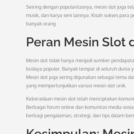
Seiring dengan popularitasnya, mesin slot juga tel
musik, dan karya seni lainnya. Kisah sukses para 
banyak orang.
Peran Mesin Slot 
Mesin slot tidak hanya menjadi sumber pendapatan 
budaya populer. Banyak tempat di seluruh dunia y
Mesin slot juga sering digunakan sebagai tema dala
yang mempertunjukkan variasi mesin slot unik.
Keberadaan mesin slot telah menciptakan komunit
Berbagai forum online dan komunitas media sosia
berbagi pengalaman, strategi, dan tips dalam ber
Kesimpulan: Mes