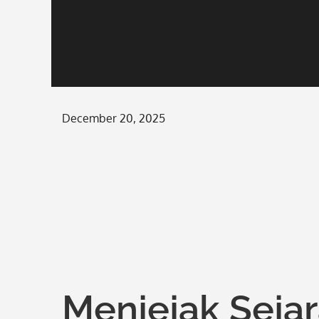
Posted
December 20, 2025
on
Menjejak Sejar