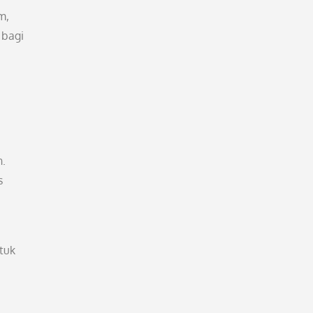
m,
 bagi
i
n.
s
tuk