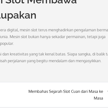
lupakan
era digital, mesin slot terus menghadirkan pengalaman berma
dunia. Mesin slot bukan hanya sekadar permainan, tetapi juga
popular.
 dan kreativitas yang tak kenal batas. Siapa sangka, di balik t
 kisah perjalanan yang begitu mendalam dan mengasyikkan.
Membahas Sejarah Slot Cuan dari Masa ke
Masa