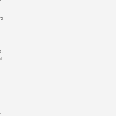
ti
li
l
.