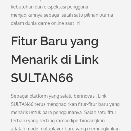
kebutuhan dan ekspektasi pengguna
menjadikannya sebagai salah satu pilihan utama
dalam dunia game online saat ini.
Fitur Baru yang
Menarik di Link
SULTAN66
Sebagai platform yang selalu berinovasi, Link
SULTAN66 terus menghadirkan fitur-fitur baru yang
menarik untuk para penggunanya. Salah satu fitur
terbaru yang sedang ramai diperbincangkan
adalah mode multiplayer baru yang memungkinkan