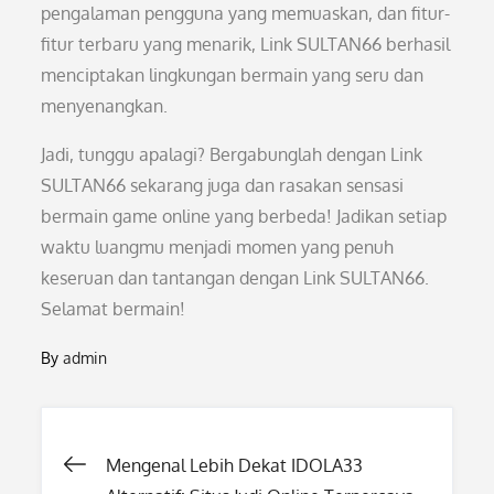
pengalaman pengguna yang memuaskan, dan fitur-
fitur terbaru yang menarik, Link SULTAN66 berhasil
menciptakan lingkungan bermain yang seru dan
menyenangkan.
Jadi, tunggu apalagi? Bergabunglah dengan Link
SULTAN66 sekarang juga dan rasakan sensasi
bermain game online yang berbeda! Jadikan setiap
waktu luangmu menjadi momen yang penuh
keseruan dan tantangan dengan Link SULTAN66.
Selamat bermain!
By
admin
Post
Mengenal Lebih Dekat IDOLA33