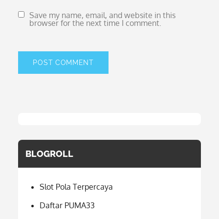
Save my name, email, and website in this
browser for the next time I comment.
BLOGROLL
Slot Pola Terpercaya
Daftar PUMA33