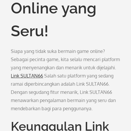
Online yang
Seru!
Siapa yang tidak suka bermain game online?
Sebagai pecinta game, kita selalu mencari platform
yang menyenangkan dan menarik untuk dijelajahi.
Link SULTAN66
Salah satu platform yang sedang
ramai diperbincangkan adalah Link SULTAN66.
Dengan segudang fitur menarik, Link SULTAN66
menawarkan pengalaman bermain yang seru dan
mendebarkan bagi para penggunanya.
Keunggulan Link