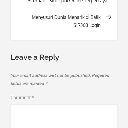
Alternatif: Situs Judi Online Terpercaya
navigation
Menyusuri Dunia Menarik di Balik
SIR303 Login
Leave a Reply
Your email address will not be published.
Required
fields are marked
*
Comment
*